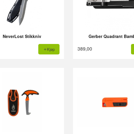
NeverLost Stikkniv
Gerber Quadrant Bam
389,00
Kjøp