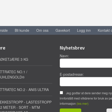
rside
Bli kunde
Om oss
Gavekort
Logg inn
Kontakt 
ere
Nyhetsbrev
Navn:
BØKETJÆRE 3 KG
TTRATEC NO.1 /
E-postadresse:
SUHLENGOLD®
TTRATEC NO.2 - ANIS ULTRA
Jeg godtar at dere sender meg ny
innforstått med vilkårene for bruk av p
JEKKESTROPP - LASTESTROPP
informasjon
(les mer)
 2 METER - SORT - MTM