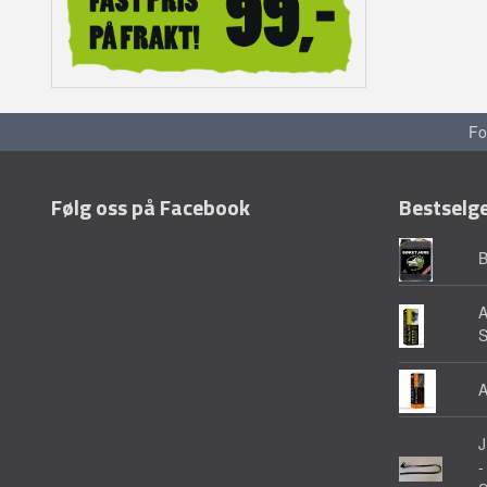
Fo
Følg oss på Facebook
Bestselg
A
A
-