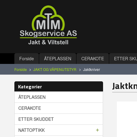
Gå
Lukk
til
innholdet
Produkter
Forside
ÅTEPLASSEN
CERAKOTE
ETTER SK
Forside
JAKT OG VÅPENUTSTYR
Jaktkniver
Jaktkn
Kategorier
ÅTEPLASSEN
CERAKOTE
ETTER SKUDDET
NATTOPTIKK