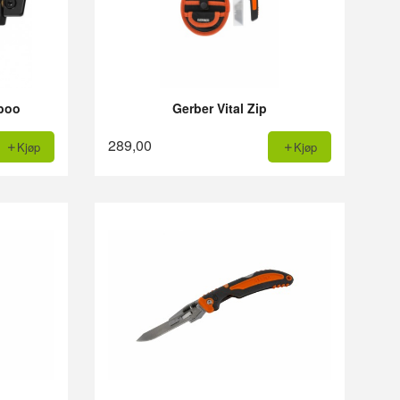
boo
Gerber Vital Zip
289,00
Kjøp
Kjøp