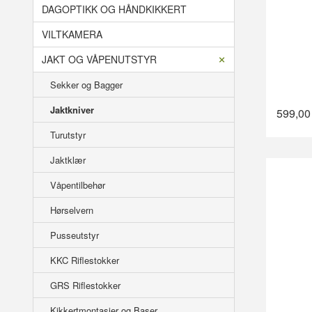
DAGOPTIKK OG HÅNDKIKKERT
VILTKAMERA
JAKT OG VÅPENUTSTYR
Sekker og Bagger
Jaktkniver
599,00
Turutstyr
Jaktklær
Våpentilbehør
Hørselvern
Pusseutstyr
KKC Riflestokker
GRS Riflestokker
Kikkertmontasjer og Baser