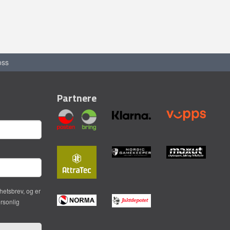
oss
Partnere
hetsbrev, og er
ersonlig