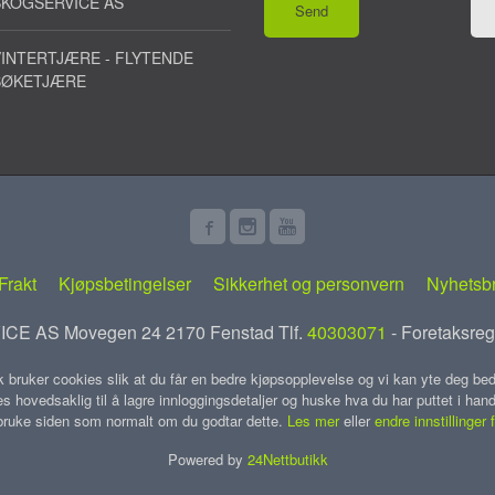
SKOGSERVICE AS
INTERTJÆRE - FLYTENDE
BØKETJÆRE
Frakt
Kjøpsbetingelser
Sikkerhet og personvern
Nyhetsb
E AS Movegen 24 2170 Fenstad Tlf.
40303071
- Foretaksreg
k bruker cookies slik at du får en bedre kjøpsopplevelse og vi kan yte deg bed
s hovedsaklig til å lagre innloggingsdetaljer og huske hva du har puttet i han
 bruke siden som normalt om du godtar dette.
Les mer
eller
endre innstillinger 
Powered by
24Nettbutikk