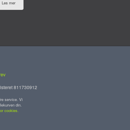
Les mer
rev
isteret 811730912
re service. Vi
dlekurven din.
for cookies.