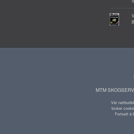
V
MTM SKOGSERVIC
Vår nettbutik
bruker cookie
Fortsett å