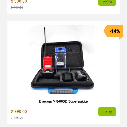
3 390,00
Kjøp
3 490,00
Rabatt
-14%
Brecom VR-600D Superpakke
2 990,00
Kjøp
3 495,00
Rabatt