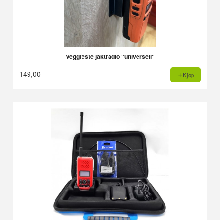
Veggfeste jaktradio "universell"
149,00
Kjøp