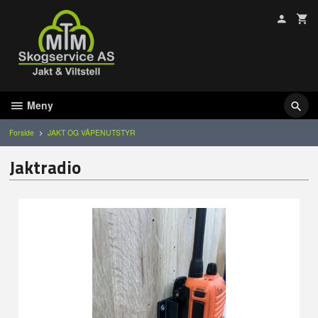
Gå
til
innholdet
Meny
Forside
JAKT OG VÅPENUTSTYR
Jaktradio