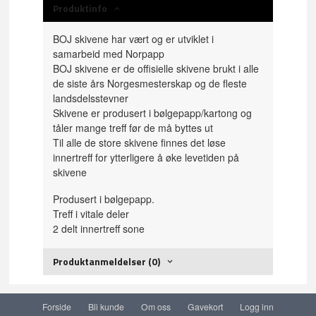
Produktinfo
BOJ skivene har vært og er utviklet i
samarbeid med Norpapp
BOJ skivene er de offisielle skivene brukt i alle
de siste års Norgesmesterskap og de fleste
landsdelsstevner
Skivene er produsert i bølgepapp/kartong og
tåler mange treff før de må byttes ut
Til alle de store skivene finnes det løse
innertreff for ytterligere å øke levetiden på
skivene
Produsert i bølgepapp.
Treff i vitale deler
2 delt innertreff sone
Produktanmeldelser (0)
Forside
Bli kunde
Om oss
Gavekort
Logg inn