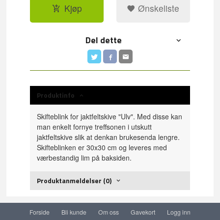
Kjøp
Ønskeliste
Del dette
Produktinfo
Skifteblink for jaktfeltskive "Ulv". Med disse kan
man enkelt fornye treffsonen i utskutt
jaktfeltskive slik at denkan brukesenda lengre.
Skifteblinken er 30x30 cm og leveres med
værbestandig lim på baksiden.
Produktanmeldelser (0)
Forside
Bli kunde
Om oss
Gavekort
Logg inn