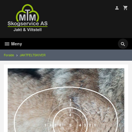
Gå
til
innholdet
Meny
Forside
JAKTFELTSKIVER