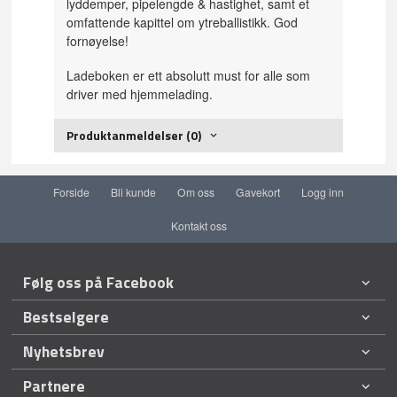
lyddemper, pipelengde & hastighet, samt et
omfattende kapittel om ytreballistikk. God
fornøyelse!
Ladeboken er ett absolutt must for alle som
driver med hjemmelading.
Produktanmeldelser (0)
Forside
Bli kunde
Om oss
Gavekort
Logg inn
Kontakt oss
Følg oss på Facebook
Bestselgere
Nyhetsbrev
Partnere