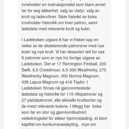
inneholder en instruksjonsdel som blant annet
tar for seg sikkerhet, valg av utstyr, valg av
krutt og laderutiner. Siste halvdel av boka
inneholder historikk om hver patron, samt
ladedata med relevante krutt og kuler.
I Ladeboken utgave 8 har vi frisket opp en
rekke av de eksisterende patronene med nye
kuler og nye krutt. Vi har dessuten tatt for oss
8 patroner som er nye fra forrige utgave av
Ladeboken.
Det er 17 Remington Fireball, 220
Swift, 6,5 Creedmoor, 6,5-300 Weatherby, 270
Weatherby Magnum, 300 Norma Magnum,
338 Lapua Magnum og 416 Taylor.
I
Ladeboken finnes nå gjennomtestede
ladedata og historikk for 115 riflepatroner og
27 pistolpatroner, alle aktuelle kruttsorter og
de mest relevante kulene. I tillegg har boka
som før en stor og gjennomillustrert
veiledningsdel for sikker hjemmelading, et stort
kapittel om konkurranseskyting, mye om