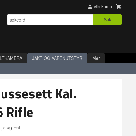
Min konto
Søk
ILTKAMERA
JAKT OG VÅPENUTSTYR
Mer
ussesett Kal.
 Rifle
lje og Fett