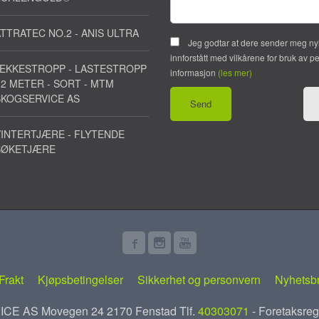
TTRATEC NO.2 - ANIS ULTRA
Jeg godtar at dere sender meg ny
innforstått med vilkårene for bruk av p
JEKKESTROPP - LASTESTROPP
informasjon
(les mer)
 2 METER - SORT - MTM
SKOGSERVICE AS
INTERTJÆRE - FLYTENDE
BØKETJÆRE
Frakt
Kjøpsbetingelser
Sikkerhet og personvern
Nyhetsb
E AS Movegen 24 2170 Fenstad Tlf.
40303071
- Foretaksreg