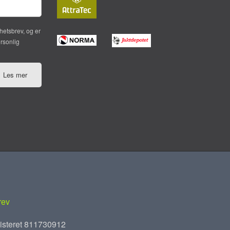
hetsbrev, og er
ersonlig
Les mer
rev
isteret 811730912