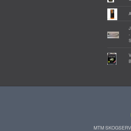
A
-
V
MTM SKOGSERVIC