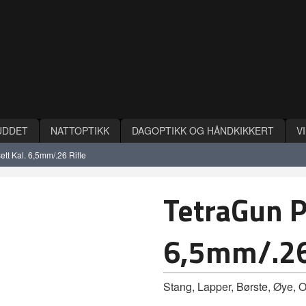
UDDET
NATTOPTIKK
DAGOPTIKK OG HÅNDKIKKERT
V
tt Kal. 6,5mm/.26 Rifle
TetraGun P
6,5mm/.26
Stang, Lapper, Børste, Øye, O