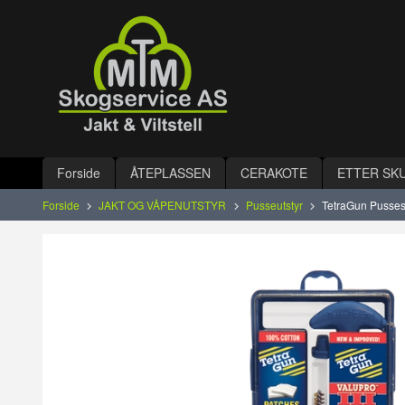
Gå
Lukk
til
innholdet
Produkter
Forside
ÅTEPLASSEN
CERAKOTE
ETTER SK
Forside
JAKT OG VÅPENUTSTYR
Pusseutstyr
TetraGun Pussese