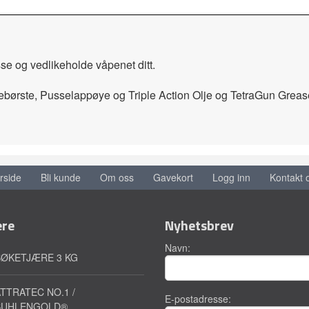
sse og vedlikeholde våpenet ditt.
børste, Pusselappøye og Triple Action Olje og TetraGun Grease
rside
Bli kunde
Om oss
Gavekort
Logg inn
Kontakt 
ere
Nyhetsbrev
Navn:
BØKETJÆRE 3 KG
TTRATEC NO.1 /
E-postadresse:
SUHLENGOLD®