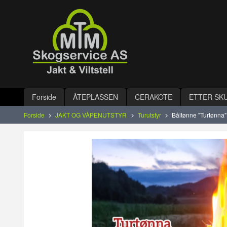
Gå
Lukk
til
innholdet
Produkter
Forside
ÅTEPLASSEN
CERAKOTE
ETTER SK
Forside
JAKT OG VÅPENUTSTYR
Turutstyr
Båltønne "Turtønna"