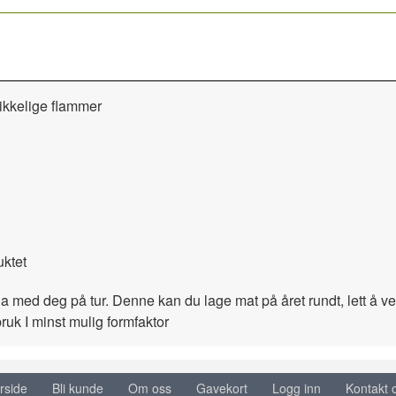
kikkelige flammer
ktet
 ha med deg på tur. Denne kan du lage mat på året rundt, lett 
ruk I minst mulig formfaktor
rside
Bli kunde
Om oss
Gavekort
Logg inn
Kontakt 