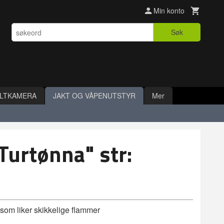
Min konto
Søk
ILTKAMERA
JAKT OG VÅPENUTSTYR
Mer
Turtønna" str:
 som liker skikkelige flammer