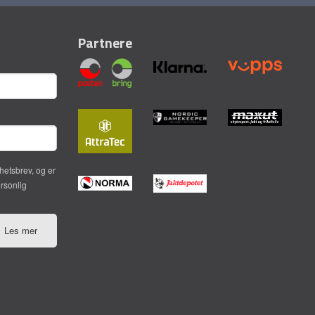
Partnere
hetsbrev, og er
ersonlig
Les mer