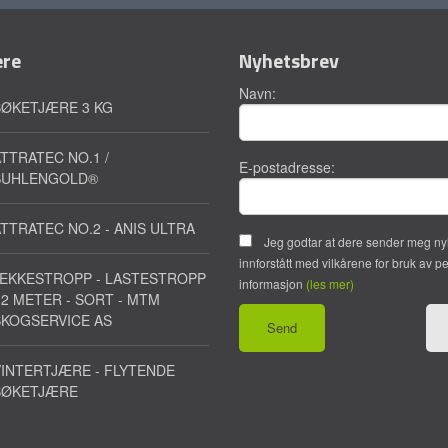
ere
Nyhetsbrev
Navn:
BØKETJÆRE 3 KG
TTRATEC NO.1 /
E-postadresse:
SUHLENGOLD®
TTRATEC NO.2 - ANIS ULTRA
Jeg godtar at dere sender meg ny
innforstått med vilkårene for bruk av p
JEKKESTROPP - LASTESTROPP
informasjon
(les mer)
 2 METER - SORT - MTM
SKOGSERVICE AS
INTERTJÆRE - FLYTENDE
BØKETJÆRE