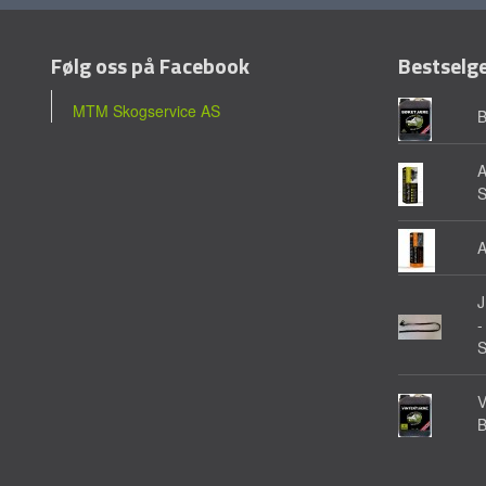
Følg oss på Facebook
Bestselg
MTM Skogservice AS
A
A
-
V