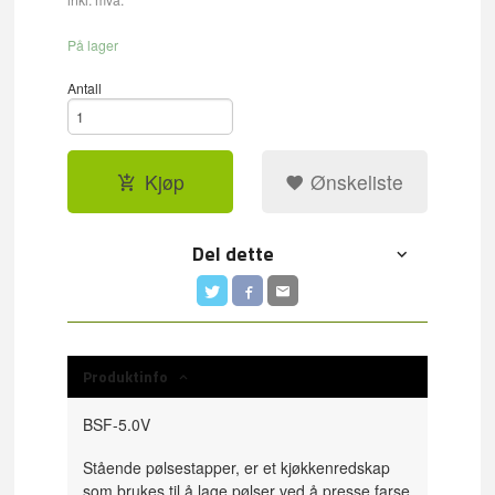
På lager
Antall
Kjøp
Ønskeliste
Del dette
Produktinfo
BSF-5.0V
Stående pølsestapper, er et kjøkkenredskap
som brukes til å lage pølser ved å presse farse