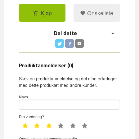
Kjøp
Ønskeliste
Del dette
Produktanmeldelser (0)
Skriv en produktanmeldelse og del dine erfaringer
med dette produktet med andre kunder.
Navn
Din vurdering?
1 star
2 star
3 star
4 star
5 star
6 star
Oppgi en tittel for anmeldelsen din