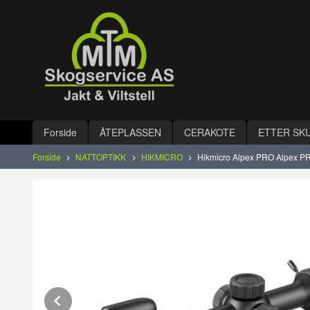
Gå
Lukk
til
innholdet
Produkter
Forside
ÅTEPLASSEN
CERAKOTE
ETTER SK
Forside
NATTOPTIKK
HIKMICRO
Hikmicro Alpex PRO Alpex P
Prev