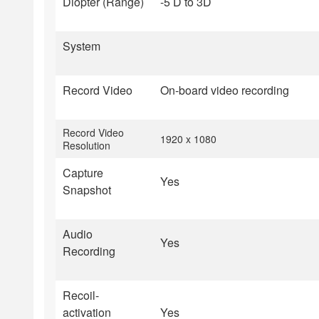
Diopter (Range)
-5 D to 3D
System
Record Video
On-board video recording
Record Video
1920 x 1080
Resolution
Capture
Yes
Snapshot
Audio
Yes
Recording
Recoil-
activation
Yes