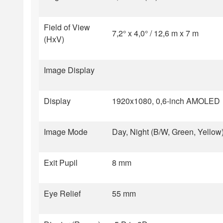
Field of View
7,2° x 4,0° / 12,6 m x 7 m
(HxV)
Image Display
Display
1920x1080, 0,6-inch AMOLED
Image Mode
Day, Night (B/W, Green, Yellow)
Exit Pupil
8 mm
Eye Relief
55 mm