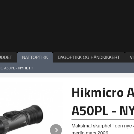
UDDET
NATTOPTIKK
DAGOPTIKK OG HÅNDKIKKERT
V
RO A50PL - NYHET!!!
Hikmicro 
A50PL - NY
Maksimal skarphet i den nye 
Next
medio mars 2026