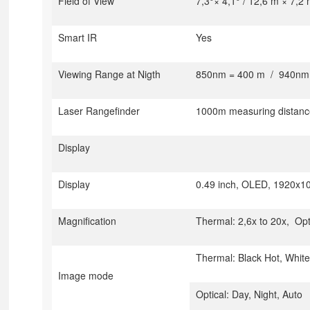
Field of View
7,3°× 4,1° / 12,6 m × 7,2
Smart IR
Yes
Viewing Range at Nigth
850nm = 400 m
/
940nm
Laser Rangefinder
1000m measuring distanc
Display
Display
0.49 inch, OLED, 1920x1
Magnification
Thermal: 2,6x to 20x,
Opt
Thermal: Black Hot, White
Image mode
Optical: Day, Night, Auto