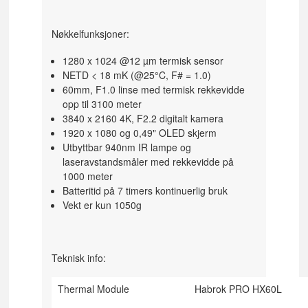
Nøkkelfunksjoner:
1280 x 1024 @12 µm termisk sensor
NETD < 18 mK (@25°C, F# = 1.0)
60mm, F1.0 linse med termisk rekkevidde
opp til 3100 meter
3840 x 2160 4K, F2.2 digitalt kamera
1920 x 1080 og 0,49" OLED skjerm
Utbyttbar 940nm IR lampe og
laseravstandsmåler med rekkevidde på
1000 meter
Batteritid på 7 timers kontinuerlig bruk
Vekt er kun 1050g
Teknisk info:
Thermal Module
Habrok PRO HX60L