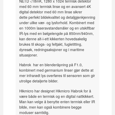
NETD
<
18mK, 1280 x 1024 termisk detektor
med 60 mm termisk linse og en avansert 4K
digital detektor med 60 mm linse sikrer
dette perfekt bildekvalitet og detaljgjenkjenning
under ulike vær- og lysforhold. Kombinert med
en 1000m laseravstandsmåler og en utskiftbar
IR-lys med en bølgelengde på 850nm/940nm,
kan denne alt-i-ett kikkerten hovedsakelig
brukes til skogs- og feltjakt, fugletitting,
dyresøk, redningsaksjoner og i maritime
situasjoner.
Habrok har en blenderåpning på F1.0,
kombinert med germanium linser gjør dette at
mer infrarødt lys overføres til sensoren som gir
utrolige detaljerte bilder.
Hikmicro har designet Hikmicro Habrok for å
være både en termisk og en digital nattkikkert.
Man kan velge å benytte enten termisk eller IR
bilde, men kan også kombinere begge
moduser samtidig.