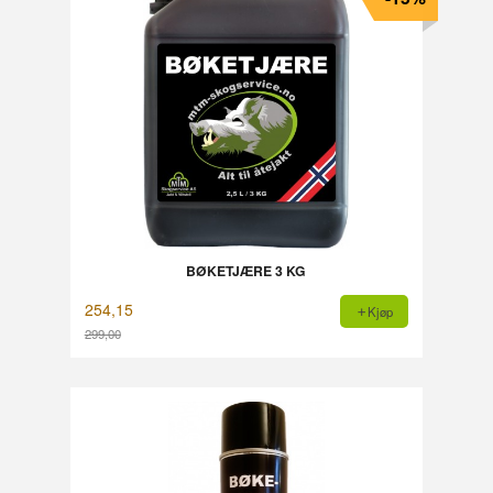
BØKETJÆRE 3 KG
254,15
Kjøp
299,00
Rabatt