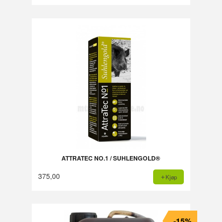
Rabatt
ATTRATEC NO.1 / SUHLENGOLD®
375,00
Kjøp
-15%