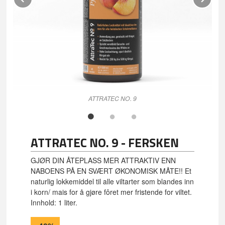
ATTRATEC NO. 9
FL
ATTRATEC NO. 9 - FERSKEN
GJØR DIN ÅTEPLASS MER ATTRAKTIV ENN
NABOENS PÅ EN SVÆRT ØKONOMISK MÅTE!! Et
naturlig lokkemiddel til alle viltarter som blandes inn
i korn/ mais for å gjøre fôret mer fristende for viltet.
Innhold: 1 liter.