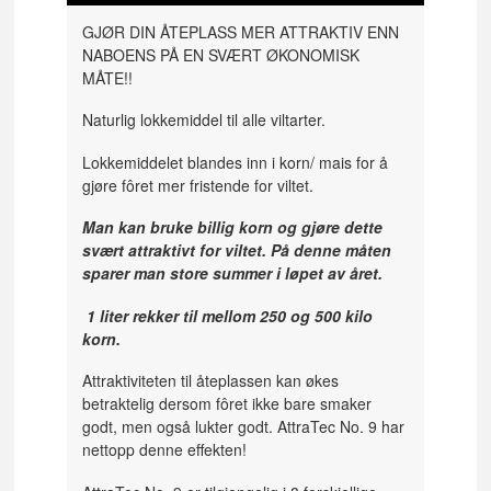
GJØR DIN ÅTEPLASS MER ATTRAKTIV ENN
NABOENS PÅ EN SVÆRT ØKONOMISK
MÅTE!!
Naturlig lokkemiddel til alle viltarter.
Lokkemiddelet blandes inn i korn/ mais for å
gjøre fôret mer fristende for viltet.
Man kan bruke billig korn og gjøre dette
svært attraktivt for viltet. På denne måten
sparer man store summer i løpet av året.
1 liter rekker til mellom 250 og 500 kilo
korn.
Attraktiviteten til åteplassen kan økes
betraktelig dersom fôret ikke bare smaker
godt, men også lukter godt. AttraTec No. 9 har
nettopp denne effekten!