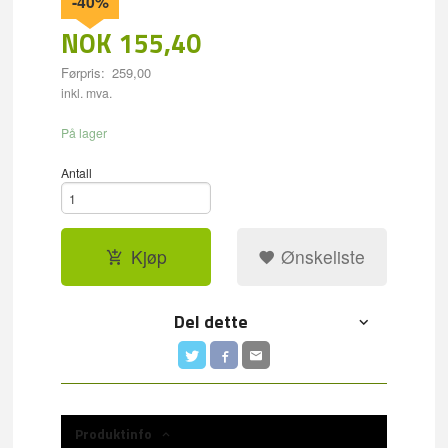
-40%
NOK
155,40
Førpris:
259,00
Rabatt
inkl. mva.
På lager
Antall
Kjøp
Ønskeliste
Del dette
Produktinfo