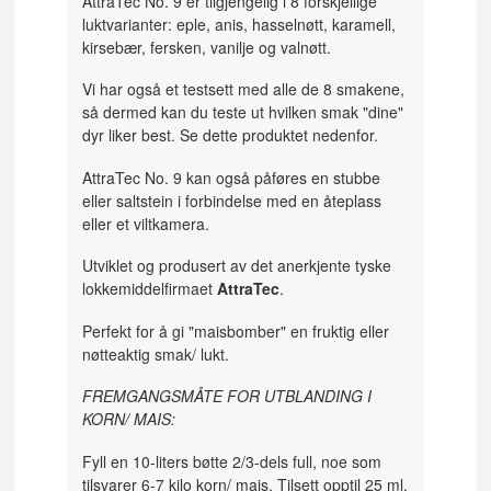
AttraTec No. 9 er tilgjengelig i 8 forskjellige
luktvarianter: eple, anis, hasselnøtt, karamell,
kirsebær, fersken, vanilje og valnøtt.
Vi har også et testsett med alle de 8 smakene,
så dermed kan du teste ut hvilken smak "dine"
dyr liker best. Se dette produktet nedenfor.
AttraTec No. 9 kan også påføres en stubbe
eller saltstein i forbindelse med en åteplass
eller et viltkamera.
Utviklet og produsert av det anerkjente tyske
lokkemiddelfirmaet
AttraTec
.
Perfekt for å gi "maisbomber" en fruktig eller
nøtteaktig smak/ lukt.
FREMGANGSMÅTE FOR UTBLANDING I
KORN/ MAIS:
Fyll en 10-liters bøtte 2/3-dels full, noe som
tilsvarer 6-7 kilo korn/ mais. Tilsett opptil 25 ml.