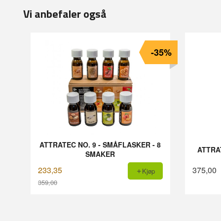
Vi anbefaler også
-35%
ATTRATEC NO. 9 - SMÅFLASKER - 8
ATTRA
SMAKER
233,35
375,00
Kjøp
359,00
Rabatt