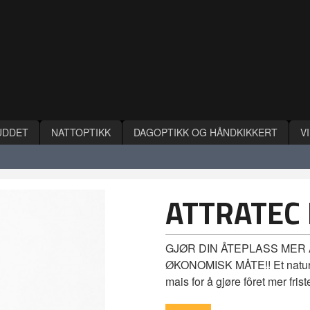
UDDET
NATTOPTIKK
DAGOPTIKK OG HÅNDKIKKERT
V
ATTRATEC 
GJØR DIN ÅTEPLASS MER
ØKONOMISK MÅTE!! Et naturlig 
mais for å gjøre fôret mer friste