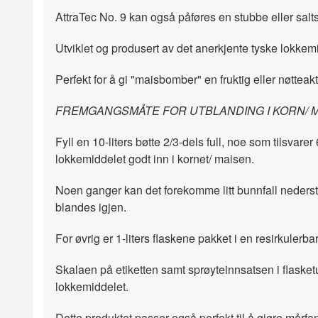
AttraTec No. 9 kan også påføres en stubbe eller salts
Utviklet og produsert av det anerkjente tyske lokkem
Perfekt for å gi "maisbomber" en fruktig eller nøtteakt
FREMGANGSMÅTE FOR UTBLANDING I KORN/ M
Fyll en 10-liters bøtte 2/3-dels full, noe som tilsvar
lokkemiddelet godt inn i kornet/ maisen.
Noen ganger kan det forekomme litt bunnfall nederst i
blandes igjen.
For øvrig er 1-liters flaskene pakket i en resirkulerb
Skalaen på etiketten samt sprøyteinnsatsen i flaske
lokkemiddelet.
Dette produktet passer også perfekt til å gjøre mårfan