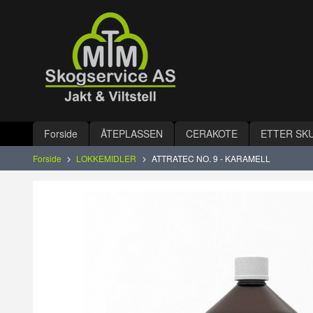
Gå
Lukk
til
innholdet
Produkter
Forside
ÅTEPLASSEN
CERAKOTE
ETTER SK
Forside
LOKKEMIDLER
ATTRATEC NO. 9 - KARAMELL