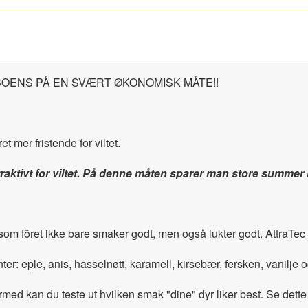
BOENS PÅ EN SVÆRT ØKONOMISK MÅTE!!
t mer fristende for viltet.
raktivt for viltet. På denne måten sparer man store summer i 
ersom fôret ikke bare smaker godt, men også lukter godt. AttraTe
anter: eple, anis, hasselnøtt, karamell, kirsebær, fersken, vanilje 
med kan du teste ut hvilken smak "dine" dyr liker best. Se dette