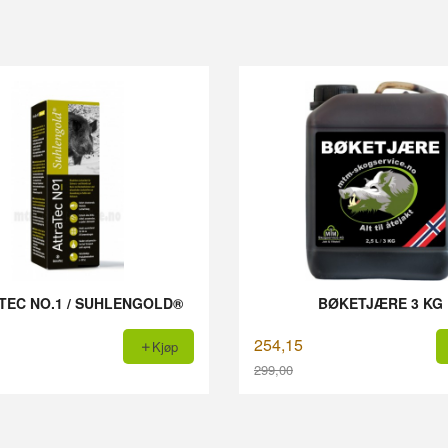
TEC NO.1 / SUHLENGOLD®
BØKETJÆRE 3 KG
254,15
Kjøp
299,00
Rabatt