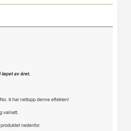
løpet av året.
c No. 9 har nettopp denne effekten!
og valnøtt.
 produktet nedenfor.