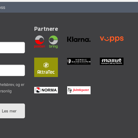
oss
Partnere
hetsbrev, og er
ersonlig
Les mer