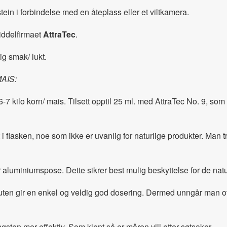
tein i forbindelse med en åteplass eller et viltkamera.
iddelfirmaet
AttraTec
.
ig smak/ lukt.
AIS:
er 6-7 kilo korn/ mais. Tilsett opptil 25 ml. med AttraTec No. 9, s
 flasken, noe som ikke er uvanlig for naturlige produkter. Man tre
ar aluminiumspose. Dette sikrer best mulig beskyttelse for de natu
tuten gir en enkel og veldig god dosering. Dermed unngår man ov
gsten mer effektiv. Som kjent så er måren vill etter søtsaker.