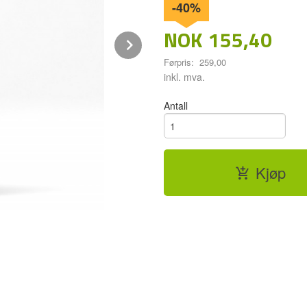
-40%
NOK
155,40
Next
Førpris:
259,00
Rabatt
inkl. mva.
Antall
Kjøp
FLASKEN ER PAKKET I EN GJENV