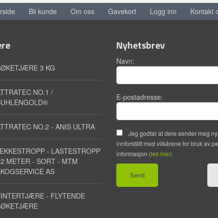
rside
Bli kunde
Om oss
Gavekort
Logg inn
Kontakt 
ere
Nyhetsbrev
Navn:
BØKETJÆRE 3 KG
TTRATEC NO.1 /
E-postadresse:
SUHLENGOLD®
TTRATEC NO.2 - ANIS ULTRA
Jeg godtar at dere sender meg ny
innforstått med vilkårene for bruk av p
JEKKESTROPP - LASTESTROPP
informasjon
(les mer)
 2 METER - SORT - MTM
SKOGSERVICE AS
INTERTJÆRE - FLYTENDE
BØKETJÆRE