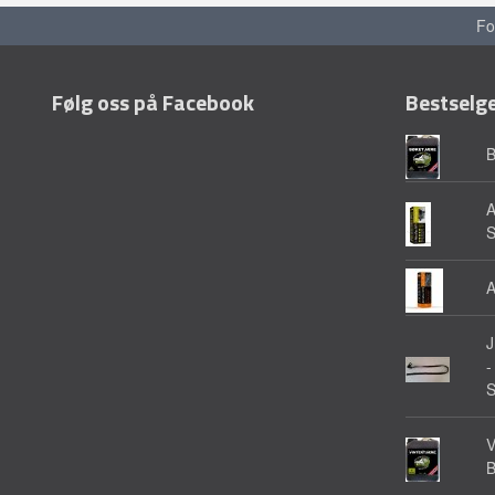
Fo
Følg oss på Facebook
Bestselg
A
A
-
V